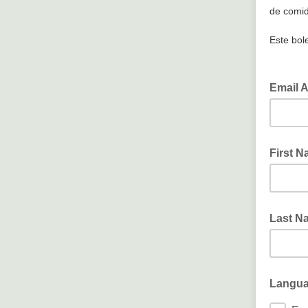
de comid
Este bole
Email 
First 
Last Na
Languag