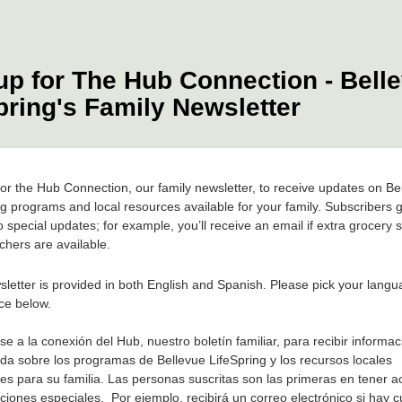
up for The Hub Connection
- Bell
pring's Family Newsletter
for the Hub Connection, our family newsletter, to receive updates on Be
g programs and local resources available for your family. Subscribers ge
 special updates; for example, you’ll receive an email if extra grocery 
chers are available.
sletter is provided in both English and Spanish. Please pick your lang
ce below.
e a la conexión del Hub, nuestro boletín familiar, para recibir informac
ada sobre los programas de Bellevue LifeSpring y los recursos locales
les para su familia. Las personas suscritas son las primeras en tener 
aciones especiales. Por ejemplo, recibirá un correo electrónico si hay 