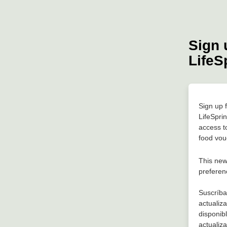
Sign 
LifeS
Sign up 
LifeSprin
access to
food vou
This new
preferen
Suscríbas
actualiz
disponib
actualiz