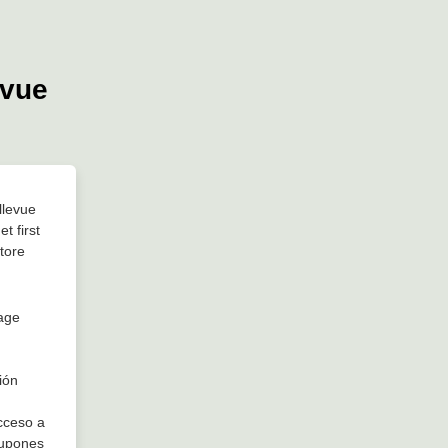
evue
llevue
t first
store
uage
ión
acceso a
cupones